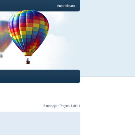
Autentificare
6 mesaje • Pagina
1
din
1