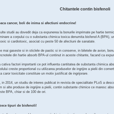
Chitantele contin bisfenoli
aca cancer, boli de inima si afectiuni endocrine!
lte studii au dovedit deja ca expunerea la bonurile imprimate pe hartie termic
inare a corpului cu o substanta chimica toxica denumita bisfenol A (BPA), un
oxic si cardiotoxic, asociat cu peste 50 de afectiuni de sanatate.
 mai gaseste si in sticlele de pastic si in conserve, in biletele de avion, bonu
ncnotele din hartie absorb BPA-ul continut in aceste chitante, facand ca expun
 cativa factori importanti ce pot influenta cantitatea de substanta chimica ab
olului creste proportional cu utilizarea produselor de ingrijire a pielii din come
 a caror toxicitate constituie un motiv justificat de ingrijorare.
, in 2014, un studiu de interes publicat in revista de specialitate PLoS a descop
 si alte produse de ingrijire a pielii, contin substante chimice ce maresc abs
ste BPA, chiar si de 100 de ori.
zece tipuri de bisfenoli!