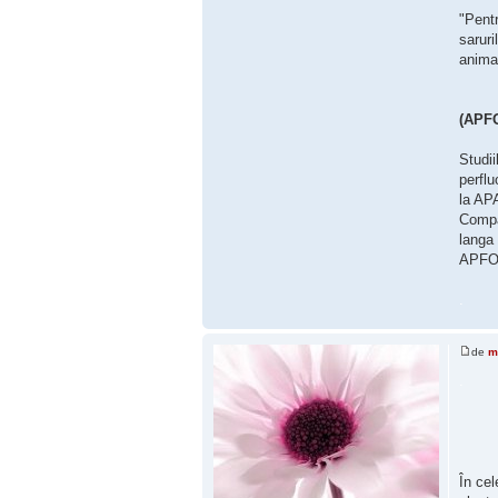
"Pentr
saruri
animal
(APFO
Studii
perflu
la APA
Compan
langa 
APFO 
.
de
m
.
În cel