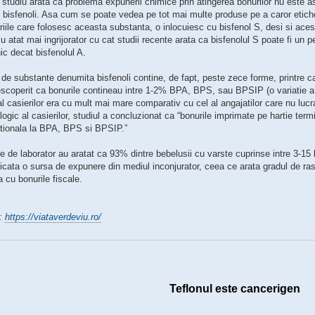
 studiu arata ca problema expunerii chimice prin atingerea bonurilor nu este a
i bisfenoli. Asa cum se poate vedea pe tot mai multe produse pe a caror etich
riile care folosesc aceasta substanta, o inlocuiesc cu bisfenol S, desi si aces
u atat mai ingrijorator cu cat studii recente arata ca bisfenolul S poate fi un 
ic decat bisfenolul A.
de substante denumita bisfenoli contine, de fapt, peste zece forme, printre care
scoperit ca bonurile contineau intre 1-2% BPA, BPS, sau BPSIP (o variatie a bi
 casierilor era cu mult mai mare comparativ cu cel al angajatilor care nu luc
logic al casierilor, studiul a concluzionat ca “bonurile imprimate pe hartie te
tionala la BPA, BPS si BPSIP.”
e de laborator au aratat ca 93% dintre bebelusii cu varste cuprinse intre 3-15 l
ficata o sursa de expunere din mediul inconjurator, ceea ce arata gradul de ras
a cu bonurile fiscale.
:
https://viataverdeviu.ro/
Teflonul este cancerigen