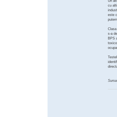
Un alt
cu alt
indust
este c
putern
Clasa 
s-a de
BPS al
toxico
ocupa
Testel
identi
direct
Sursa