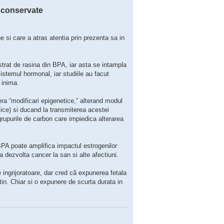
e conservate
 si care a atras atentia prin prezenta sa in
strat de rasina din BPA, iar asta se intampla
stemul hormonal, iar studiile au facut
 inima.
ra “modificari epigenetice,” alterand modul
ice) si ducand la transmiterea acestei
grupurile de carbon care impiedica alterarea
BPA poate amplifica impactul estrogenilor
 dezvolta cancer la san si alte afectiuni.
ingrijoratoare, dar cred că expunerea fetala
in. Chiar si o expunere de scurta durata in