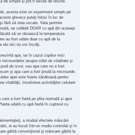
 de simple şi pot fi făcute de oricine.
ounde, acesta este un experiment simplu pe
aceste ghivece puteţi folosi în loc de
 şi fără să stea uscate. Vata permite
nuită, iar celălalt DOAR cu apă din aceeaşi
i lăsată să se răcească la temperatura
are au fost udate doar cu apă de la
ele nici nu vor încolţi.
ezintă apa, iar în cazul copiilor mici
microundelor asupra stării de vitalitate şi
pură de izvor, sau apa care nu a fost
ecum şi apa care a fost ţinută la microunde,
ulelor apei este foarte sănătoasă pentru
italităţii, încetinirea activităţilor celulare
care a fost fiartă pe plita normală și apoi
 Planta udată cu apă fiartă în cuptorul cu
alimentaţiei), a studiat efectele mâncării
i, ei au locuit într-un mediu controlat şi în
re gătită convenţional şi mâncare gătită la