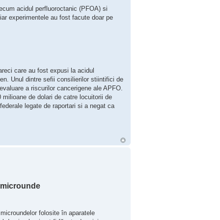
precum acidul perfluoroctanic (PFOA) si
 iar experimentele au fost facute doar pe
areci care au fost expusi la acidul
Unul dintre sefii consilierilor stiintifici de
 evaluare a riscurilor cancerigene ale APFO.
ilioane de dolari de catre locuitorii de
federale legate de raportari si a negat ca
u microunde
microundelor folosite în aparatele