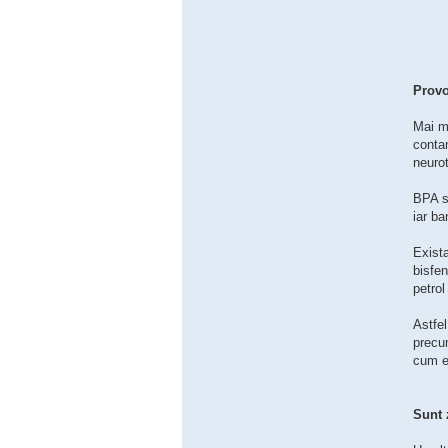
Provo
Mai mu
contam
neurot
BPA se
iar ba
Exista
bisfen
petrol
Astfel
precum
cum e
Sunt 