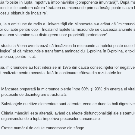
ia folosite în lupta împotriva îmbolnăvirilor (componenta imunitară)". După mai
oncluziile conform cărora "tratarea cu microunde prin ea însăşi poate cauza l
cesul obişnuit de încălzire".
s, la o emisiune de radio a Universităţii din Minnesota s-a arătat că "microun
lor cu lapte pentru copii. Încălzind laptele la microunde se cauzează anumite 
rea unor vitamine sau distrugerea unor proprietăţi protectoare".
 studiu la Viena avertizează că încălzirea la microunde a laptelui poate duce la
ogice" şi că microundele transformă aminoacidul L-prolina în D-prolina, o tox
emenea, pentru ficat.
ia, microundele au fost interzise în 1976 din cauza consecinţelor lor negative
t realizate pentru aceasta. Iată în continuare câteva din rezultatele lor:
Mâncarea preparată la microunde pierde între 60% şi 90% din energia ei vital
procesele de dezintegrare structurală.
Substanţele nutritive elementare sunt alterate, ceea ce duce la boli digestive
Chimia mâncării este alterată, având ca efecte disfuncţionalităţi ale sistemulu
organismului de a lupta împotriva proceselor canceroase.
Creste numărul de celule canceroase din sânge.