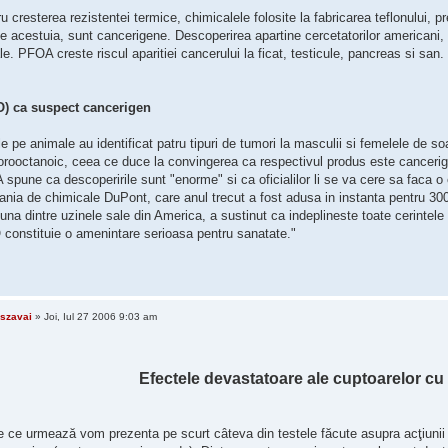
u cresterea rezistentei termice, chimicalele folosite la fabricarea teflonului, 
le acestuia, sunt cancerigene. Descoperirea apartine cercetatorilor americani,
e. PFOA creste riscul aparitiei cancerului la ficat, testicule, pancreas si san.
) ca suspect cancerigen
le pe animale au identificat patru tipuri de tumori la masculii si femelele de so
orooctanoic, ceea ce duce la convingerea ca respectivul produs este cancerigen. 
 spune ca descoperirile sunt "enorme" si ca oficialilor li se va cere sa faca o
ia de chimicale DuPont, care anul trecut a fost adusa in instanta pentru 300 m
una dintre uzinele sale din America, a sustinut ca indeplineste toate cerintele 
constituie o amenintare serioasa pentru sanatate."
szavai
» Joi, Iul 27 2006 9:03 am
Efectele devastatoare ale cuptoarelor c
e ce urmează vom prezenta pe scurt câteva din testele făcute asupra acţiunii 