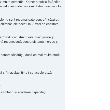
 multe cercetări, Kerner a public în Aprilie
aptelui anumite procese distructive dincolo
dele nu sunt recomandate pentru încălzirea
schimbări ale acestuia. Astfel se constată
 "modificări structurale, funcţionale şi
ină recunoscută pentru sistemul nervos şi,
 asupra sănătăţii, după ce mai multe studii
ă şi în acelaşi timp i se accelerează
.
i limfatic şi scăderea capacităţii