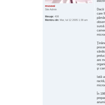
electr
mszavai
Dacă v
Site Admin
care î
Mesaje:
408
pământ
Membru din:
Mar, Iul 12 2005 1:38 am
observ
sursă 
camere
microu
Ţinând
procen
sănăta
preluc
are mo
organi
şi can
Iată u
racită
microu
În 198
prepar
anumit