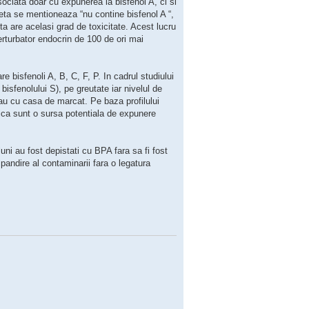
sociata doar cu expunerea la bisfenol A, ci si
eta se mentioneaza “nu contine bisfenol A “,
ta are acelasi grad de toxicitate. Acest lucru
perturbator endocrin de 100 de ori mai
 bisfenoli A, B, C, F, P. In cadrul studiului
sfenolului S), pe greutate iar nivelul de
rau cu casa de marcat. Pe baza profilului
rmica sunt o sursa potentiala de expunere
uni au fost depistati cu BPA fara sa fi fost
pandire al contaminarii fara o legatura