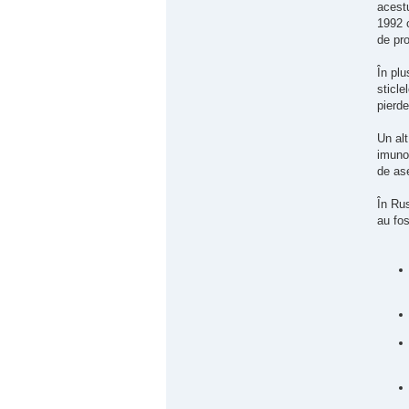
acestu
1992 c
de pro
În plu
sticle
pierde
Un alt
imunol
de as
În Rus
au fos