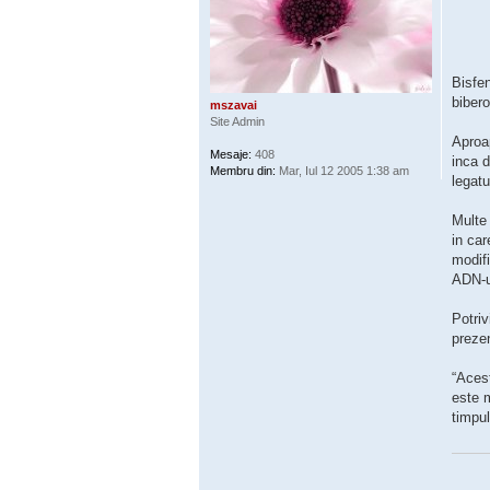
Bisfen
bibero
mszavai
Site Admin
Aproap
Mesaje:
408
inca d
Membru din:
Mar, Iul 12 2005 1:38 am
legatu
Multe 
in car
modifi
ADN-ul
Potriv
prezen
“Acest
este m
timpul