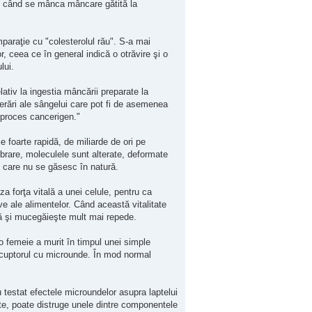
i când se mânca mâncare gătită la
paraţie cu "colesterolul rău". S-a mai
r, ceea ce în general indică o otrăvire şi o
lui.
lativ la ingestia mâncării preparate la
terări ale sângelui care pot fi de asemenea
i proces cancerigen."
 foarte rapidă, de miliarde de ori pe
brare, moleculele sunt alterate, deformate
, care nu se găsesc în natură.
za forţa vitală a unei celule, pentru ca
ive ale alimentelor. Când această vitalitate
ă şi mucegăieşte mult mai repede.
o femeie a murit în timpul unei simple
în cuptorul cu microunde. În mod normal
 testat efectele microundelor asupra laptelui
te, poate distruge unele dintre componentele