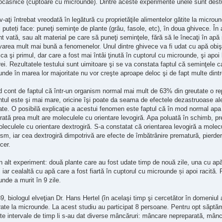
ocasnice (cuptoare cu microunde). Dintre aceste experimente unele sunt destul
-aţi întrebat vreodată în legătură cu proprietăţile alimentelor gătite la micr
l puteți face: puneţi seminţe de plante (grâu, fasole, etc), în doua ghivece. În 
 vată, sau alt material pe care să puneţi seminţele, fără să le înecaţi în apă
area mult mai bună a fenomenelor. Unul dintre ghivece va fi udat cu apă obiş
ca şi primul, dar care a fost mai întâi ţinută în cuptorul cu microunde, şi apo
i. Rezultatele testului sunt uimitoare şi se va constata faptul că seminţele c
nde în marea lor majoritate nu vor creşte aproape deloc şi de fapt multe dintre 
 cont de faptul că într-un organism normal mai mult de 63% din greutate o repr
tul este şi mai mare, oricine îşi poate da seama de efectele dezastruoase ale 
te. O posibilă explicaţie a acestui fenomen este faptul că în mod normal apa 
rată prea mult are moleculele cu orientare levogiră. Apa poluată în schimb, pr
leculele cu orientare dextrogiră. S-a constatat că orientarea levogiră a molec
sm, iar cea dextrogiră dimpotrivă are efecte de îmbătrânire prematură, pierderea v
cer.
n alt experiment: două plante care au fost udate timp de nouă zile, una cu apă 
, iar cealaltă cu apă care a fost fiartă în cuptorul cu microunde și apoi racită.
nde a murit în 9 zile.
9, biologul elveţian Dr. Hans Hertel (în acelaşi timp şi cercetător în domeniul 
ate la microunde. La acest studiu au participat 8 persoane. Pentru opt săptămân
e intervale de timp li s-au dat diverse mâncăruri: mâncare nepreparată, mânca