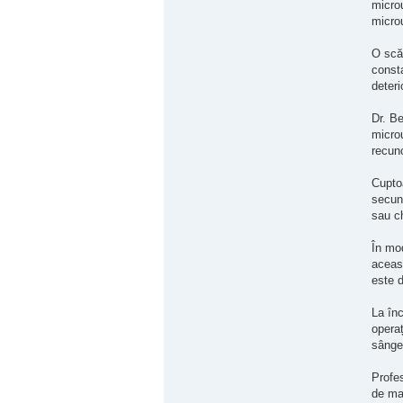
micro
microu
O scăd
consta
deteri
Dr. Be
microu
recuno
Cuptoa
secund
sau ch
În mod
aceast
este 
La înc
operaț
sângel
Profes
de mam