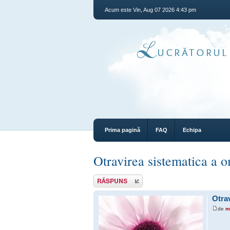
Acum este Vin, Aug 07 2026 4:43 pm
Prima pagină
FAQ
Echipa
Otravirea sistematica a 
Răspunde
Otra
de
m
.