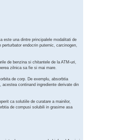
a este una dintre principalele modalitati de
 perturbator endocrin puternic, carcinogen,
rile de benzina si chitantele de la ATM-uri,
erea zilnica sa fie si mai mare.
sorbita de corp. De exemplu, absorbtia
rt, acestea continand ingrediente derivate din
erit ca solutiile de curatare a mainilor,
orbtia de compusi solubili in grasime asa