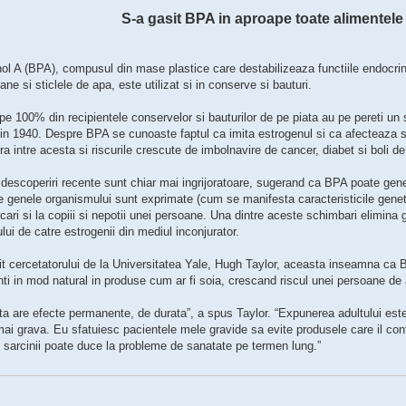
S-a gasit BPA in aproape toate alimentel
ol A (BPA), compusul din mase plastice care destabilizeaza functiile endocrine
ane si sticlele de apa, este utilizat si in conserve si bauturi.
e 100% din recipientele conservelor si bauturilor de pe piata au pe pereti un 
in 1940. Despre BPA se cunoaste faptul ca imita estrogenul si ca afecteaza si
ra intre acesta si riscurile crescute de imbolnavire de cancer, diabet si boli de
descoperiri recente sunt chiar mai ingrijoratoare, sugerand ca BPA poate gene
e genele organismului sunt exprimate (cum se manifesta caracteristicile genet
cari si la copiii si nepotii unei persoane. Una dintre aceste schimbari elimina 
ui de catre estrogenii din mediul inconjurator.
it cercetatorului de la Universitatea Yale, Hugh Taylor, aceasta inseamna ca 
ti in mod natural in produse cum ar fi soia, crescand riscul unei persoane de a
a are efecte permanente, de durata”, a spus Taylor. “Expunerea adultului este 
ai grava. Eu sfatuiesc pacientele mele gravide sa evite produsele care il cont
 sarcinii poate duce la probleme de sanatate pe termen lung.”