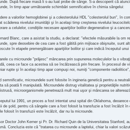
unde. După fiecare masă li s-au luat probe de sânge. S-a descoperit că atunc
nde, în timp apar următoarele schimbări semnificative în chimia sângelui:
ere a valorilor hemoglobinei şi a colesterolului HDL "colesterolul bun", în com
t scăderea nivelului imunităţii şi în acelaşi timp creşterea nivelului leucocitelo
orare a celulelor, condiţiile necesare apariţiilor bolilor degenerative şi a canceru
rnard Blanc, care a asistat la studiu, a declarat: "efectele măsurabile la om re
nde, spre deosebire de cea care a fost gătită prin mijloace obişnuite, sunt al
scute în etapele premergătoare apariţiilor bolilor şi care indică începutul unu
rele cu microunde "prăjesc" mâncarea prin supunerea moleculelor la o vibraţie
ă, ceea ce face ca acestea să se încălzească prin frecare. În procesul de vi
iar rupte şi în acelaşi timp apar compuşi noi, numiţi "componente radiolitice"
 semnificativ, microundele sunt folosite în ingineria genetică pentru a neutrali
a să poată fi manipulată. Microundele distrug vitalitatea şi proprietăţile nutrit
distrusă, microorganismele penetrează mult mai uşor şi mâncarea se altereaz
eputul lui 1991, un proces a fost intentat unui spital din Oklahoma, deoarece 
ii de şold, pentru că sângele care a fost folosit la transfuzie a fost încălzit 
e folosit în transfuzii este încălzit, dar nu la microunde.
or Doctor John Kerner şi Pr. Dr. Richard Quin de la Universitatea Stanford, au
ă. Concluzia este că "tratarea cu microunde a laptelui, chiar la valori scăzu