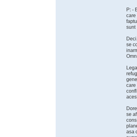
P: - 
care 
faptu
sunt 
Deci,
se co
inarm
Omniv
Legat
refug
genea
care 
confl
aces
Dores
se af
consi
plan
asa c