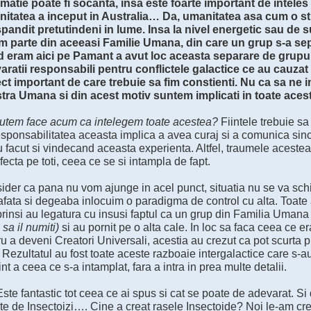
rmatie poate fi socanta, insa este foarte important de intel
itatea a inceput in Australia… Da, umanitatea asa cum o st
spandit pretutindeni in lume. Insa la nivel energetic sau de s
m parte din aceeasi Familie Umana, din care un grup s-a separ
 eram aici pe Pamant a avut loc aceasta separare de grupul 
aratii responsabili pentru conflictele galactice ce au cauza
ct important de care trebuie sa fim constienti. Nu ca sa ne 
tra Umana si din acest motiv suntem implicati in toate acest
utem face acum ca intelegem toate acestea?
Fiintele trebuie sa 
esponsabilitatea aceasta implica a avea curaj si a comunica sinc
 facut si vindecand aceasta experienta. Altfel, traumele aceste
fecta pe toti, ceea ce se si intampla de fapt.
ider ca pana nu vom ajunge in acel punct, situatia nu se va sc
fata si degeaba inlocuim o paradigma de control cu alta. Toate a
prinsi au legatura cu insusi faptul ca un grup din Familia Umana
i sa il numiti)
si au pornit pe o alta cale. In loc sa faca ceea ce e
u a deveni Creatori Universali, acestia au crezut ca pot scurta p
. Rezultatul au fost toate aceste razboaie intergalactice care s-a
nt a ceea ce s-a intamplat, fara a intra in prea multe detalii.
Este fantastic tot ceea ce ai spus si cat se poate de adevarat. S
te de Insectoizi…. Cine a creat rasele Insectoide? Noi le-am cre