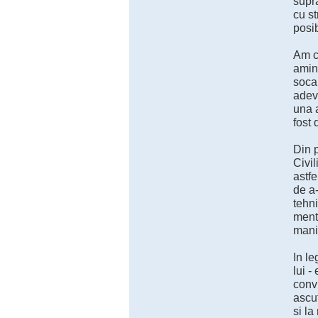
supra
cu st
posib
Am ci
amint
socan
adeva
una a
fost 
Din p
Civil
astfe
de a
tehni
menta
manip
In le
lui -
convi
ascut
si la