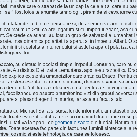
fata planetei, dar nu pare sa mai fi ramas. Tot ce vedem acum es
riatii masive care o strabat de la un cap la celalalt si care nu par
il sa fi fost folosite anumite tehnologii, piramide si ceva arme c
tit relatari de la diferite persoane si, de asemenea, am folosit c
i cat mai mult. Stiu ca are legatura si cu Imperiul Atlant, asa cum
t. Se crede ca atlantii au fost un grup de salvatori ai umanitatii
rate, insa dinamica polaritatii a aparut si in Imperiul Atlant. O s
 luminii si cealalta a intunericului si astfel a aparut polarizarea i
distrugerea lui.
acate, au distrus in acelasi timp si Imperiul Lemurian, care nu e
izatie. Au distrus Civilizatia Lemuriana, apoi s-au razboit cu Draco
l se explica existenta umanoizilor care arata ca Draco. Pentru c
-si transfera esenta in corpurile umane, deoarece voiau sa aiba
ca denumita ‘infiltrarea coloanei a 5-a' pentru a-si invinge inamic
l, focalizandu-se asupra anumitor indivizi din grupul adversar si
ulare si plasand agenti in interior, iar asta au facut si aici.
gatura cu Michael Salla si sursa lui de informatii, am atasat o po
 este foarte evident faptul ca este un umanoid draco, mie mi se p
nsi, uitati-va la tiparul de
geometrie sacra
din fundal. Natura nu 
ite. Toate acestea fac parte din factiunea luminii sintetice si a r
 nivel cosmic si este tehnologia de care se folosesc.