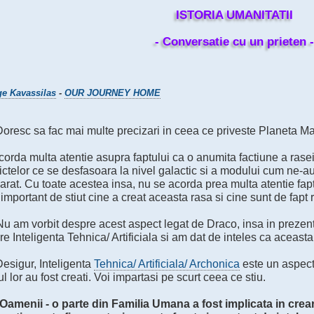
ISTORIA UMANITATII
- Conversatie cu un prieten -
e Kavassilas
-
OUR JOURNEY HOME
Doresc sa fac mai multe precizari in ceea ce priveste Planeta M
orda multa atentie asupra faptului ca o anumita factiune a rasei
ictelor ce se desfasoara la nivel galactic si a modului cum ne-au
rat. Cu toate acestea insa, nu se acorda prea multa atentie fapt
important de stiut cine a creat aceasta rasa si cine sunt de fapt 
 Nu am vorbit despre acest aspect legat de Draco, insa in preze
e Inteligenta Tehnica/ Artificiala si am dat de inteles ca aceasta 
Desigur, Inteligenta
Tehnica/ Artificiala/ Archonica
este un aspect 
l lor au fost creati. Voi impartasi pe scurt ceea ce stiu.
 Oamenii - o parte din Familia Umana a fost implicata in crea