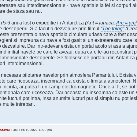
terestre sau interdimensionale - nave spatiale la fel si corpuri al
are de staza sau nu.
5-6 ani a fost o expeditie in Antarctica
(Ant = furnica;
Arc = arc
te descoperiri. S-a facut o dezvaluire prin filmul
“The thing”
(Crea
este prezentata o nava spatiala circulara uriasa care a fost desc
gieni si impreuna cu nava a fost gasit si un extraterestru care i
o dezvaluire. Dar intr-adevar exista un portal acolo si asa a ajun
ind initial navele pe care le aveau, dupa care le-au reconstruit 
dimensionale descoperite. Se folosesc de portalul din Antartica p
ori interdimensional.
 necesara pilotarea navelor prin atmosfera Pamantului. Exista v
ete care ricoseaza, insemnand ca exista o limita a atmosferei. 
 incinta, ar putea fi un camp electromagnetic. Orice ar fi, se po
entionala care ricoseaza. Dar aceasta nu inseamna ca este un s
te lucruri pot intra, insa anumite lucruri pur si simplu nu pot i
e multe intrebari.
szavai
» Joi, Feb 10 2022 11:20 pm