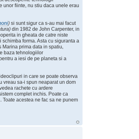
e unor fiinte, nu stiu daca unele erau
honi
)
si sunt sigur ca s-au mai facut
tura)
din 1982 de John Carpenter, in
operita in gheata de catre niste
si schimba forma. Asta cu siguranta a
s Marina prima data in spatiu,
pe baza tehnologiilor
entru a iesi de pe planeta si a
ideoclipuri in care se poate observa
Nu vreau sa-i spun neaparat un dom
t vedea rachete cu ardere
istem complet inchis. Poate ca
esi. Toate acestea ne fac sa ne punem