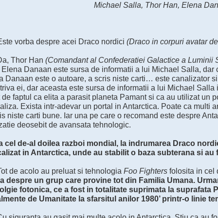
Michael Salla, Thor Han, Elena Da
 Este vorba despre acei Draco nordici
(Draco in corpuri avatar de
 Da, Thor Han
(Comandant al Confederatiei Galactice a Luminii S
 Elena Danaan este sursa de informatii a lui Michael Salla, dar 
a Danaan este o autoare, a scris niste carti… este canalizator s
riva ei, dar aceasta este sursa de informatii a lui Michael Salla 
 de faptul ca elita a parasit planeta Pamant si ca au utilizat un p
aliza. Exista intr-adevar un portal in Antarctica. Poate ca multi a
is niste carti bune. Iar una pe care o recomand este despre Ant
izatie deosebit de avansata tehnologic.
 cel de-al doilea razboi mondial, la indrumarea Draco nordicil
calizat in Antarctica, unde au stabilit o baza subterana si au 
Tot de acolo au preluat si tehnologia
Foo Fighters
folosita in cel
a despre un grup care provine tot din Familia Umana. Urman
olgie fotonica, ce a fost in totalitate suprimata la suprafata
almente de Umanitate la sfarsitul anilor 1980’ printr-o linie te
Cu siguranta au gasit mai multe acolo in Antarctica. Stiu ca au f