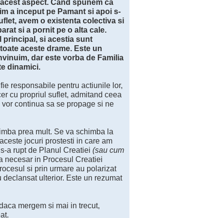
es acest aspect. Cand spunem ca
im a inceput pe Pamant si apoi s-
uflet, avem o existenta colectiva si
at si a pornit pe o alta cale.
principal, si acestia sunt
t toate aceste drame. Este un
invinuim, dar este vorba de Familia
e dinamici.
fie responsabile pentru actiunile lor,
er cu propriul suflet, admitand ceea
a vor continua sa se propage si ne
himba prea mult. Se va schimba la
ceste jocuri prostesti in care am
 s-a rupt de Planul Creatiei
(sau cum
ra necesar in Procesul Creatiei
rocesul si prin urmare au polarizat
u declansat ulterior. Este un rezumat
i daca mergem si mai in trecut,
at.