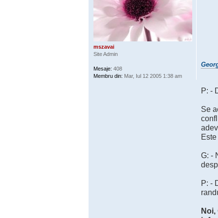
mszavai
Site Admin
Georg
Mesaje:
408
Membru din:
Mar, Iul 12 2005 1:38 am
P: - 
Se ac
confl
adeva
Este 
G: -
despr
P: - 
randu
Noi,