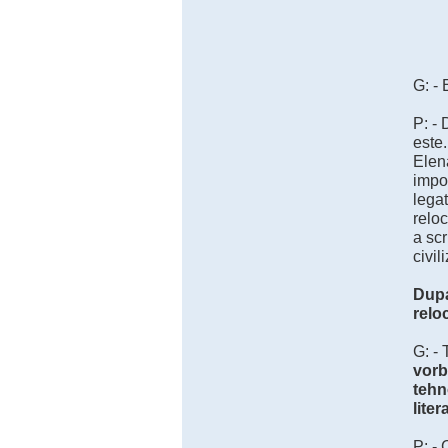
G: -
P: -
este.
Elen
impot
legat
reloc
a scr
civil
Dupa
relo
G: - 
vorb
tehn
liter
P: - 