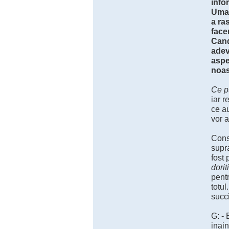
info
Uman
a ra
face
Cand
adev
aspe
noas
Ce p
iar r
ce au
vor a
Cons
supra
fost 
dorit
pentr
totul
succi
G: - 
inain