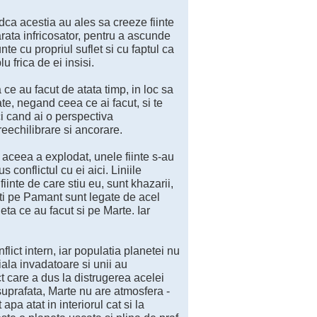
dca acestia au ales sa creeze fiinte
rata infricosator, pentru a ascunde
te cu propriul suflet si cu faptul ca
u frica de ei insisi.
ce au facut de atata timp, in loc sa
tate, negand ceea ce ai facut, si te
i cand ai o perspectiva
reechilibrare si ancorare.
 aceea a explodat, unele fiinte s-au
 conflictul cu ei aici. Liniile
inte de care stiu eu, sunt khazarii,
ati pe Pamant sunt legate de acel
eta ce au facut si pe Marte. Iar
lict intern, iar populatia planetei nu
iala invadatoare si unii au
ict care a dus la distrugerea acelei
uprafata, Marte nu are atmosfera -
a atat in interiorul cat si la