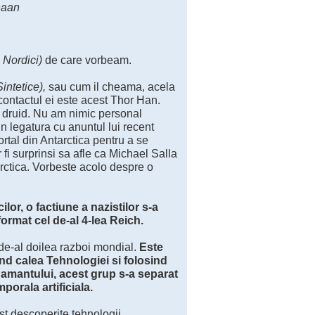
naan
 Nordici)
de care vorbeam.
intetice),
sau cum il cheama, acela
contactul ei este acest Thor Han.
i druid. Nu am nimic personal
in legatura cu anuntul lui recent
ortal din Antarctica pentru a se
r fi surprinsi sa afle ca Michael Salla
arctica. Vorbeste acolo despre o
or, o factiune a nazistilor s-a
format cel de-al 4-lea Reich.
 de-al doilea razboi mondial.
Este
d calea Tehnologiei si folosind
 Pamantului, acest grup s-a separat
mporala artificiala.
ost descoperite tehnologii