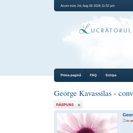
Acum este Joi, Aug 06 2026 11:52 pm
Prima pagină
FAQ
Echipa
George Kavassilas - conver
Răspunde
Georg
de
m
.