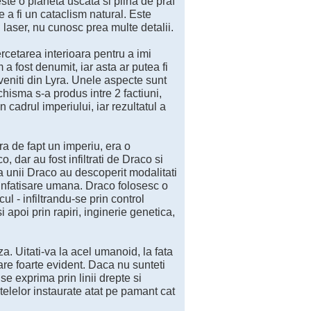
te o planeta uscata si plina de praf
e a fi un cataclism natural. Este
u laser, nu cunosc prea multe detalii.
ercetarea interioara pentru a imi
 a fost denumit, iar asta ar putea fi
 veniti din Lyra. Unele aspecte sunt
chisma s-a produs intre 2 factiuni,
n cadrul imperiului, iar rezultatul a
ra de fapt un imperiu, era o
, dar au fost infiltrati de Draco si
a unii Draco au descoperit modalitati
 infatisare umana. Draco folosesc o
ul - infiltrandu-se prin control
 apoi prin rapiri, inginerie genetica,
za. Uitati-va la acel umanoid, la fata
are foarte evident. Daca nu sunteti
se exprima prin linii drepte si
etelelor instaurate atat pe pamant cat