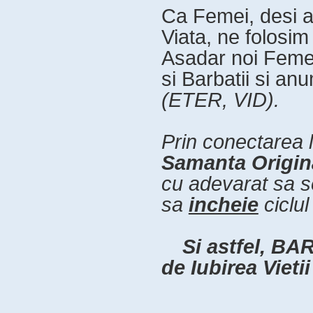
Ca Femei, desi 
Viata, ne folosi
Asadar noi Femei
si Barbatii si an
(ETER, VID).
Prin conectarea l
Samanta Origin
cu adevarat sa s
sa
incheie
ciclu
Si astfel, B
de Iubirea Vieti