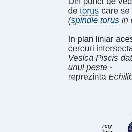
Din punct de ve
de
torus
care se r
(
spindle torus
in 
In plan liniar ac
cercuri intersecta
Vesica Piscis dat
unui peste -
reprezinta
Echilib