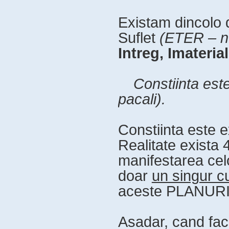
Existam dincolo 
Suflet
(ETER – n
Intreg, Imaterial
Constiinta est
pacali).
Constiinta este ex
Realitate exist
manifestarea cel
doar
un singur c
aceste PLANURI
Asadar, cand face