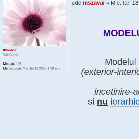
de
mszavai
» Mie, Ian 1
.
MODELU
mszavai
Site Admin
Modelul 
Mesaje:
408
Membru din:
Mar, Iul 12 2005 1:38 am
(exterior-inte
incetinire-
si
nu
ierarhi