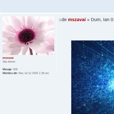
.
de
mszavai
» Dum, Ian 0
.
mszavai
Site Admin
Mesaje:
408
Membru din:
Mar, Iul 12 2005 1:38 am