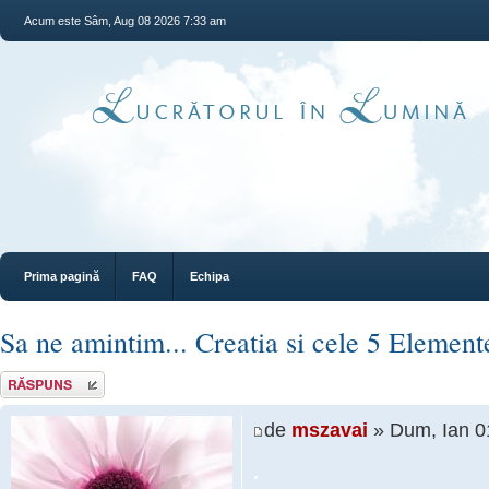
Acum este Sâm, Aug 08 2026 7:33 am
Prima pagină
FAQ
Echipa
Sa ne amintim... Creatia si cele 5 Element
Răspunde
de
mszavai
» Dum, Ian 0
.