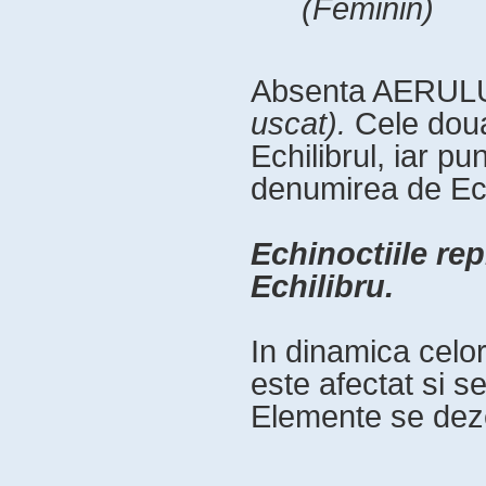
(Feminin)
Absenta AERUL
uscat).
Cele dou
Echilibrul, iar p
denumirea de Ech
Echinoctiile re
Echilibru.
In dinamica celo
este afectat si se
Elemente se deze