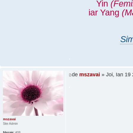
Yin
(Femi
iar Yang
(M
Sim
.
de
mszavai
» Joi, Ian 19
.
mszavai
Site Admin
Mesaje:
408