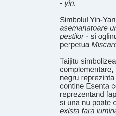
- yin.
Simbolul Yin-Ya
asemanatoare u
pestilor -
si oglin
perpetua
Miscar
Taijitu simboliz
complementare, i
negru reprezint
contine Esenta ce
reprezentand fapt
si una nu poate e
exista fara lumin