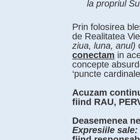
la propriul Su
Prin folosirea b
de Realitatea Viet
ziua, luna, anul)
c
conectam
in ace
concepte absurde 
‘puncte cardinale’
Acuzam contin
fiind RAU, PE
Deasemenea ne
Expresiile sale:
fiind responsab