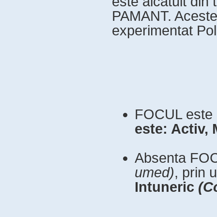
este alcatuit din
PAMANT. Acestea
experimentat Pola
FOCUL este 
este: Activ,
Absenta FO
umed)
, prin
Intuneric
(C