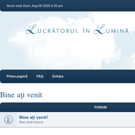
Acum este Dum, Aug 09 2026 6:36 pm
Prima pagină
FAQ
Echipa
Bine ați venit
FORUM
Bine ați venit!
Bun venit tuturor