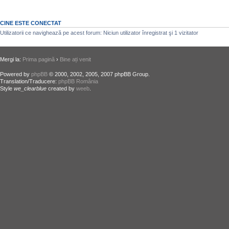
CINE ESTE CONECTAT
Utilizatorii ce navighează pe acest forum: Niciun utilizator înregistrat şi 1 vizitator
Mergi la:
Prima pagină
›
Bine ați venit
Powered by
phpBB
© 2000, 2002, 2005, 2007 phpBB Group.
Translation/Traducere:
phpBB România
Style
we_clearblue
created by
weeb
.