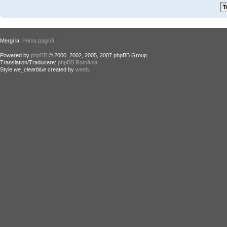
Mergi la:
Prima pagină
Powered by
phpBB
© 2000, 2002, 2005, 2007 phpBB Group.
Translation/Traducere:
phpBB România
Style
we_clearblue
created by
weeb
.