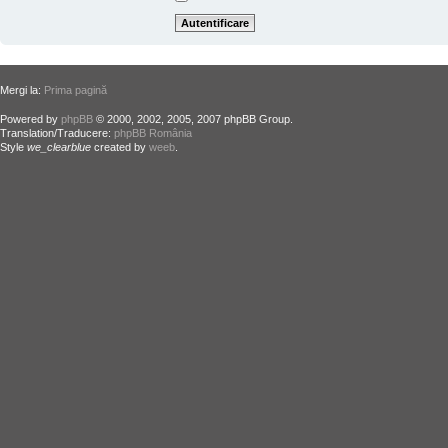
Mergi la:
Prima pagină
Powered by
phpBB
© 2000, 2002, 2005, 2007 phpBB Group.
Translation/Traducere:
phpBB România
Style
we_clearblue
created by
weeb
.