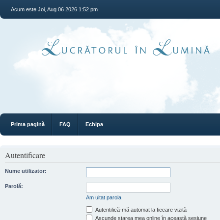
Acum este Joi, Aug 06 2026 1:52 pm
Prima pagină
FAQ
Echipa
Autentificare
Nume utilizator:
Parolă:
Am uitat parola
Autentifică-mă automat la fiecare vizită
Ascunde starea mea online în această sesiune