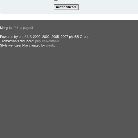
Mergi la:
Prima pagină
Powered by
phpBB
© 2000, 2002, 2005, 2007 phpBB Group.
Translation/Traducere:
phpBB România
Style
we_clearblue
created by
weeb
.