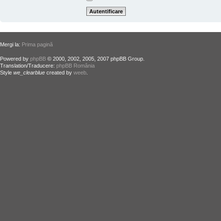
Mergi la:
Prima pagină
Powered by
phpBB
© 2000, 2002, 2005, 2007 phpBB Group.
Translation/Traducere:
phpBB România
Style
we_clearblue
created by
weeb
.