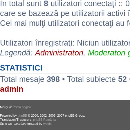
În total sunt
8
utilizatori conectaţi :: 0 
care se bazează pe utilizatorii activi 
Cei mai mulţi utilizatori conectaţi au 
Utilizatori înregistraţi: Niciun utilizato
Legendă:
Administratori
,
Moderatori g
STATISTICI
Total mesaje
398
• Total subiecte
52
admin
Mergi la:
Prima pagină
Powered by
phpBB
© 2000, 2002, 2005, 2007 phpBB Group.
Translation/Traducere:
phpBB România
Style
we_clearblue
created by
weeb
.