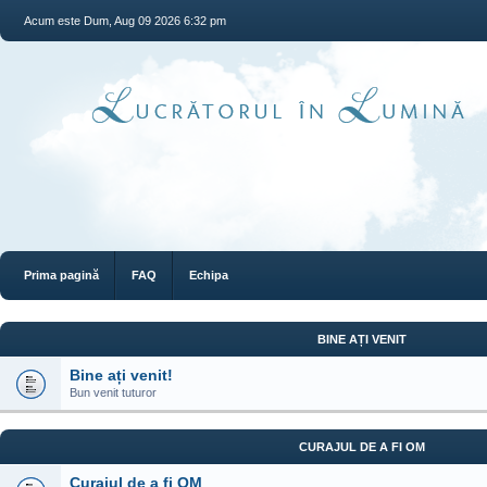
Acum este Dum, Aug 09 2026 6:32 pm
Prima pagină
FAQ
Echipa
BINE AȚI VENIT
Bine ați venit!
Bun venit tuturor
CURAJUL DE A FI OM
Curajul de a fi OM