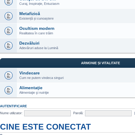
Curaj, Inspirație, Entuziasm
Metafizică
Existență și cunoaștere
Ocultism modern
Realitatea în care trăim
Dezvăluiri
Adevăruri aduse la Lumină
ARMONIE ȘI VITALITATE
Vindecare
Cum ne putem vindeca singuri
Alimentaţie
Alimentaţie şi nutriţie
AUTENTIFICARE
Nume utilizator:
Parolă:
CINE ESTE CONECTAT