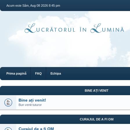
Acum este Sâm, Aug 08 2026 8:45 pm
Prima pagină
FAQ
Echipa
BINE AȚI VENIT
Bine ați venit!
Bun venit tuturor
CURAJUL DE A FI OM
Curajul de a fi OM