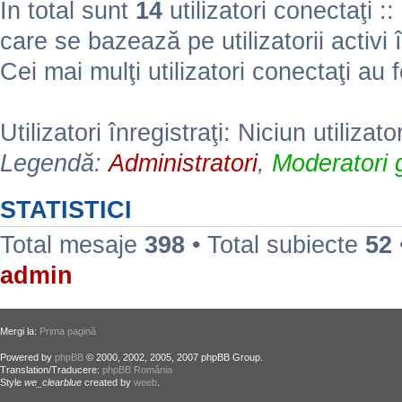
În total sunt
14
utilizatori conectaţi :: 
care se bazează pe utilizatorii activi 
Cei mai mulţi utilizatori conectaţi au 
Utilizatori înregistraţi: Niciun utilizato
Legendă:
Administratori
,
Moderatori g
STATISTICI
Total mesaje
398
• Total subiecte
52
admin
Mergi la:
Prima pagină
Powered by
phpBB
© 2000, 2002, 2005, 2007 phpBB Group.
Translation/Traducere:
phpBB România
Style
we_clearblue
created by
weeb
.