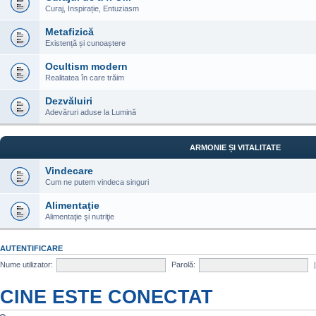
Curaj, Inspirație, Entuziasm
Metafizică
Existență și cunoaștere
Ocultism modern
Realitatea în care trăim
Dezvăluiri
Adevăruri aduse la Lumină
ARMONIE ȘI VITALITATE
Vindecare
Cum ne putem vindeca singuri
Alimentaţie
Alimentaţie şi nutriţie
AUTENTIFICARE
Nume utilizator:
Parolă:
CINE ESTE CONECTAT