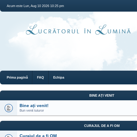
Acum este Lun, Aug 10 2026 10:25 pm
Prima pagină
FAQ
Echipa
BINE AȚI VENIT
Bine ați venit!
Bun venit tuturor
CURAJUL DE A FI OM
Curajul de a fi OM