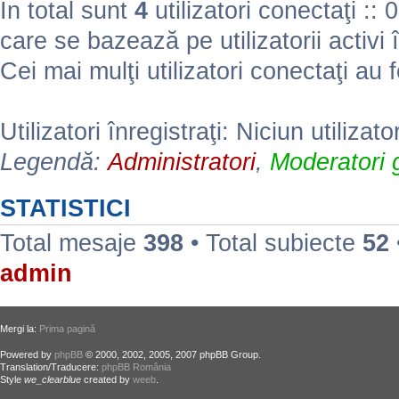
În total sunt
4
utilizatori conectaţi :: 0 
care se bazează pe utilizatorii activi 
Cei mai mulţi utilizatori conectaţi au 
Utilizatori înregistraţi: Niciun utilizato
Legendă:
Administratori
,
Moderatori g
STATISTICI
Total mesaje
398
• Total subiecte
52
admin
Mergi la:
Prima pagină
Powered by
phpBB
© 2000, 2002, 2005, 2007 phpBB Group.
Translation/Traducere:
phpBB România
Style
we_clearblue
created by
weeb
.