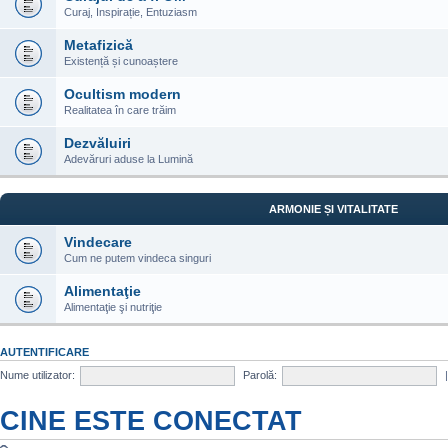
Curaj, Inspirație, Entuziasm
Metafizică
Existență și cunoaștere
Ocultism modern
Realitatea în care trăim
Dezvăluiri
Adevăruri aduse la Lumină
ARMONIE ȘI VITALITATE
Vindecare
Cum ne putem vindeca singuri
Alimentaţie
Alimentaţie şi nutriţie
AUTENTIFICARE
Nume utilizator:
Parolă:
CINE ESTE CONECTAT